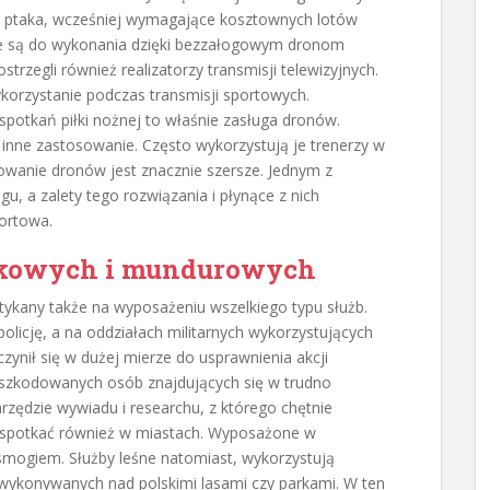
tu ptaka, wcześniej wymagające kosztownych lotów
e są do wykonania dzięki bezzałogowym dronom
rzegli również realizatorzy transmisji telewizyjnych.
rzystanie podczas transmisji sportowych.
potkań piłki nożnej to właśnie zasługa dronów.
 inne zastosowanie. Często wykorzystują je trenerzy w
sowanie dronów jest znacznie szersze. Jednym z
u, a zalety tego rozwiązania i płynące z nich
ortowa.
nkowych i mundurowych
tykany także na wyposażeniu wszelkiego typu służb.
olicję, a na oddziałach militarnych wykorzystujących
ynił się w dużej mierze do usprawnienia akcji
oszkodowanych osób znajdujących się w trudno
rzędzie wywiadu i researchu, z którego chętnie
 spotkać również w miastach. Wyposażone w
 smogiem. Służby leśne natomiast, wykorzystują
 wykonywanych nad polskimi lasami czy parkami. W ten