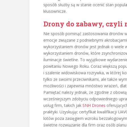
sposób służby są w stanie ocenić stan popula
kłusownicze.
Drony do zabawy, czyli
Nie sposób pominąć zastosowania dronów w 
emocje związane z podniebnymi akrobacjami, 
wykorzystaniem dronów jest jednak o wiele wi
wykorzystaniem dronów, które zsynchronizow
iluminacje świetlne. To wyjątkowe wydarzeni
powitaniu Nowego Roku. Coraz większą popul
i szalenie widowiskowa rozrywka, w której k
tylko ze swoimi przeciwnikami, ale także wy
możliwości i zapewnia mnóstwo wrażeń, dlat
Pamiętać należy jednak, że zgodnie z obowi
wcześniejszym zdobyciu odpowiedniego upraw
usług firm, takich jak
SNH Drones
oferującyc
praktyki. Uzyskując certyfikat kwalifikacji 
lotów poza zasięgiem wzroku bezzałogowymi 
świetne rozwiązanie dla firm oraz osób plan