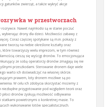
cji gatunków zwierząt, a także wykryć akcje
 rozrywka w przestworzach
rozrywce. Nawet najmłodsi są w stanie poczuć
wybierając drony dla dzieci. Możliwości zabawy z
ęcej. Coraz częściej spotykane są m.in. pokazy z
ane tworzą na niebie określone kształty oraz
e, które towarzyszy wielu imprezom, w tym również
arnością cieszą się wyścigi dronów. To emocjonująca
onkurujący ze sobą operatorzy dronów zmagają się nie
myślnymi przeszkodami. Sterowanie dronem daje wiele
ego warto ich doświadczyć na własnej skórze.
ązującym prawem, loty dronem możliwe są po
nienia. W celu ich zdobycia skorzystać możemy z
h niezbędne przygotowanie pod względem teorii oraz
UAVO piloci dronów zyskują możliwość odbywania
statkami powietrznymi o konkretnej masie. To
ujących wykonywanie lotów specjalistycznych.