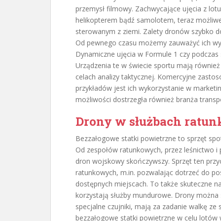
przemysł filmowy. Zachwycające ujęcia z lo
helikopterem bądź samolotem, teraz możliw
sterowanym z ziemi. Zalety dronów szybko dost
Od pewnego czasu możemy zauważyć ich wyko
Dynamiczne ujęcia w Formule 1 czy podczas s
Urządzenia te w świecie sportu mają również
celach analizy taktycznej. Komercyjne zasto
przykładów jest ich wykorzystanie w marketing
możliwości dostrzegła również branża transp
Drony w służbach ratu
Bezzałogowe statki powietrzne to sprzęt spo
Od zespołów ratunkowych, przez leśnictwo i p
dron wojskowy skończywszy. Sprzęt ten przycz
ratunkowych, m.in. pozwalając dotrzeć do p
dostępnych miejscach. To także skuteczne na
korzystają służby mundurowe. Drony można
specjalne czujniki, mają za zadanie walkę ze
bezzałogowe statki powietrzne w celu lotów