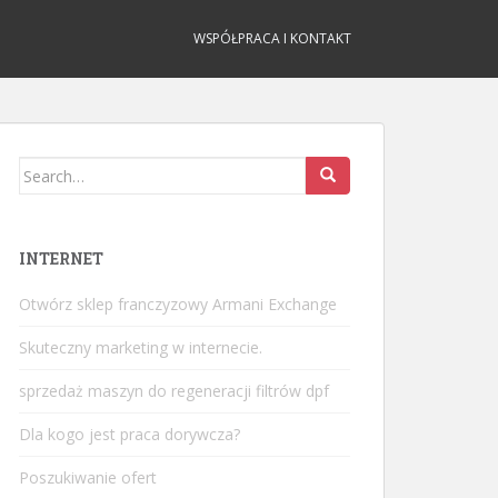
WSPÓŁPRACA I KONTAKT
Search
for:
INTERNET
Otwórz sklep franczyzowy Armani Exchange
Skuteczny marketing w internecie.
sprzedaż maszyn do regeneracji filtrów dpf
Dla kogo jest praca dorywcza?
Poszukiwanie ofert