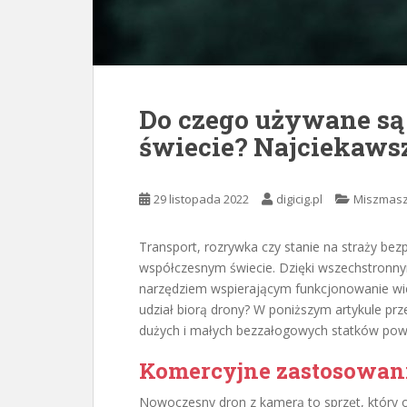
Do czego używane s
świecie? Najciekaws
29 listopada 2022
digicig.pl
Miszmas
Transport, rozrywka czy stanie na straży b
współczesnym świecie. Dzięki wszechstron
narzędziem wspierającym funkcjonowanie wiel
udział biorą drony? W poniższym artykule pr
dużych i małych bezzałogowych statków powi
Komercyjne zastosowan
Nowoczesny dron z kamerą to sprzęt, który odm