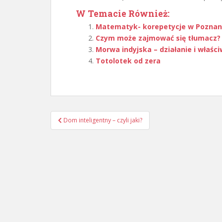
W Temacie Również:
Matematyk- korepetycje w Poznan
Czym może zajmować się tłumacz?
Morwa indyjska – działanie i właśc
Totolotek od zera
Nawigacja
Dom inteligentny – czyli jaki?
wpisu