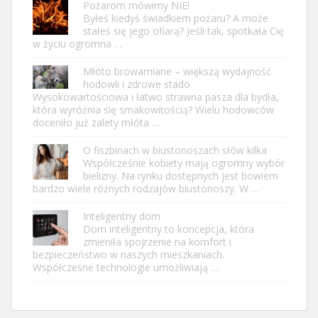
Pożarom mówimy NIE!
Byłeś kiedyś świadkiem pożaru? A może
stałeś się jego ofiarą? Jeśli tak, spotkała Cię
w życiu ogromna …
Młóto browarniane – większą wydajność
hodowli i zdrowe stado
Wysokowartościowa i łatwo strawna pasza dla bydła,
która wyróżnia się smakowitością? Wielu hodowców
doceniło już zalety młóta …
O fiszbinach w biustonoszach słów kilka
Współcześnie kobiety mają ogromny wybór
bielizny. Na rynku dostępnych jest bowiem
bardzo wiele różnych rodzajów biustonoszy. W …
Inteligentny dom
Dom inteligentny to koncepcja, która
zmieniła spojrzenie na komfort i
bezpieczeństwo w naszych mieszkaniach.
Współczesne technologie umożliwiają …