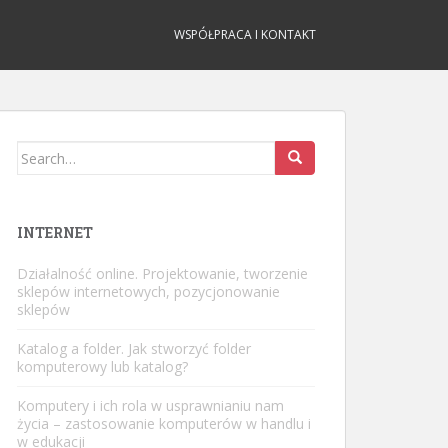
WSPÓŁPRACA I KONTAKT
Search
for:
INTERNET
Działalność online. Projektowanie, tworzenie
sklepów internetowych, pozycjonowanie
sklepów
Katalog a folder. Jak stworzyć folder
komputerowy lub katalog?
Komputery i ich rola w usprawnianiu nam
życia – zastosowanie komputerów w handlu i
w edukacji