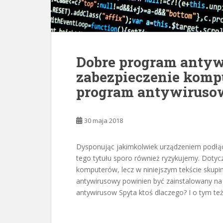
Dobre program antyw
zabezpieczenie komp
program antywiruso
30 maja 2018
Dysponując jakimkolwiek urządzeniem podłąc
tego tytułu sporo również ryzykujemy. Doty
komputerów, lecz w niniejszym tekście skupim
antywirusowy powinien być zainstalowany na
antywirusow Spyta ktoś dlaczego? I o tym też