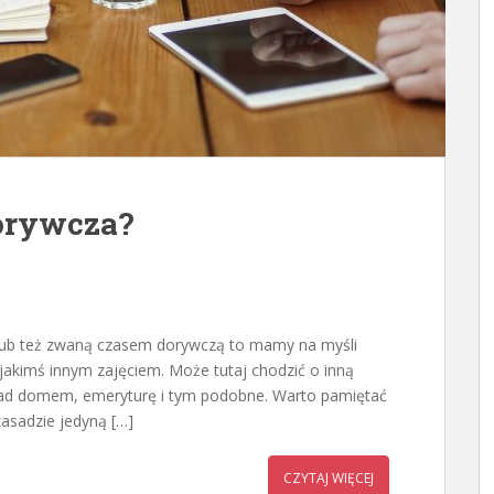
dorywcza?
lub też zwaną czasem dorywczą to mamy na myśli
 jakimś innym zajęciem. Może tutaj chodzić o inną
 nad domem, emeryturę i tym podobne. Warto pamiętać
asadzie jedyną […]
CZYTAJ WIĘCEJ