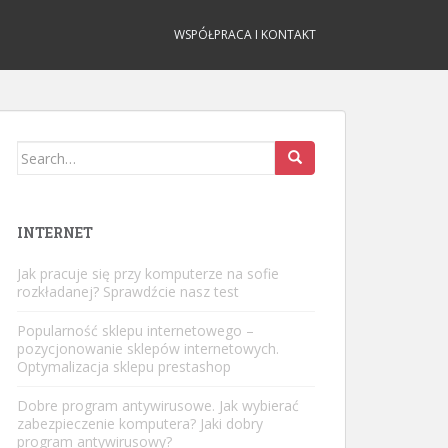
WSPÓŁPRACA I KONTAKT
Search
for:
INTERNET
Jak pracuje się przy komputerze na sofie
rozkładanej? Sprawdźcie nasz test
Popularność sklepu internetowego –
pozycjonowanie sklepów internetowych.
Optymalizacja sklepu prestashop
Dobre program antywirusowe. Jak wybierać
zabezpieczenie komputera? Jaki dobry
program antywirusowy?