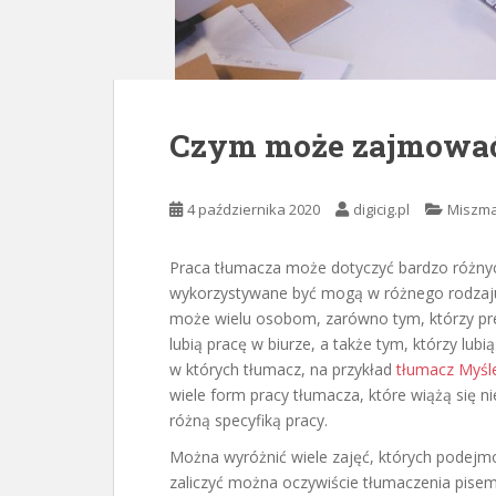
Czym może zajmować 
4 października 2020
digicig.pl
Miszm
Praca tłumacza może dotyczyć bardzo różny
wykorzystywane być mogą w różnego rodzaju o
może wielu osobom, zarówno tym, którzy pref
lubią pracę w biurze, a także tym, którzy lubi
w których tłumacz, na przykład
tłumacz Myśl
wiele form pracy tłumacza, które wiążą się n
różną specyfiką pracy.
Można wyróżnić wiele zajęć, których podejm
zaliczyć można oczywiście tłumaczenia pise