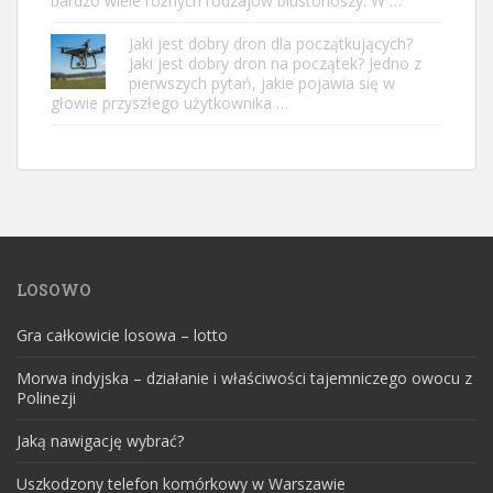
bardzo wiele różnych rodzajów biustonoszy. W …
Jaki jest dobry dron dla początkujących?
Jaki jest dobry dron na początek? Jedno z
pierwszych pytań, jakie pojawia się w
głowie przyszłego użytkownika …
LOSOWO
Gra całkowicie losowa – lotto
Morwa indyjska – działanie i właściwości tajemniczego owocu z
Polinezji
Jaką nawigację wybrać?
Uszkodzony telefon komórkowy w Warszawie