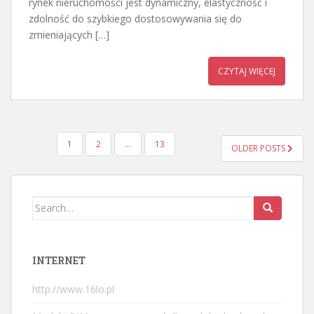
rynek nieruchomości jest dynamiczny, elastyczność i
zdolność do szybkiego dostosowywania się do
zmieniających […]
CZYTAJ WIĘCEJ
STRONICOWANIE
1
2
…
13
OLDER POSTS
WPISÓW
Search
for:
INTERNET
http://www.16lo.pl