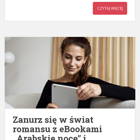
CZYTAJ WIĘCEJ
Zanurz się w świat
romansu z eBookami
„Arabskie noce” i