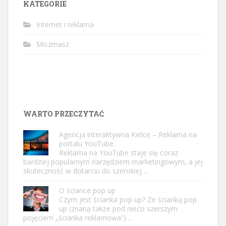
KATEGORIE
Internet i reklama
Miszmasz
WARTO PRZECZYTAĆ
Agencja interaktywna Kielce – Reklama na
portalu YouTube.
Reklama na YouTube staje się coraz
bardziej popularnym narzędziem marketingowym, a jej
skuteczność w dotarciu do szerokiej …
O ściance pop up
Czym jest ścianka pop up? Ze ścianką pop
up (znaną także pod nieco szerszym
pojęciem „ścianka reklamowa”) …