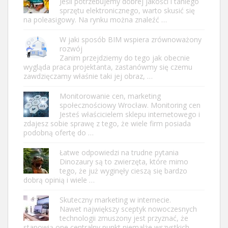
Jeśli potrzebujemy dobrej jakości i taniego
sprzętu elektronicznego, warto skusić się
na poleasigowy. Na rynku można znaleźć …
W jaki sposób BIM wspiera zrównoważony
rozwój
Zanim przejdziemy do tego jak obecnie
wygląda praca projektanta, zastanówmy się czemu
zawdzięczamy właśnie taki jej obraz, …
Monitorowanie cen, marketing
społecznościowy Wrocław. Monitoring cen
Jesteś właścicielem sklepu internetowego i
zdajesz sobie sprawę z tego, że wiele firm posiada
podobną ofertę do …
Łatwe odpowiedzi na trudne pytania
Dinozaury są to zwierzęta, które mimo
tego, że już wyginęły cieszą się bardzo
dobrą opinią i wiele …
Skuteczny marketing w internecie.
Nawet największy sceptyk nowoczesnych
technologii zmuszony jest przyznać, że
stanowią one centralny punkt niemalże wszystkich