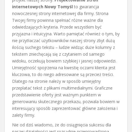
internetowych Nowy Tomyśl
to gwarancja
nowoczesnej strony internetowej dla firmy. Strona
Twojej firmy powinna spełniać różne ważne dla
odwiedzających kryteria. Przede wszystkim być
przyjazna i intuicyjna. Warto pamiętać również o tym, by
nie przytłaczać użytkowników naszej strony zbyt dużą
ilością suchego tekstu – ludzie widząc duże kolumny z
tekstem zniechęcają się z czytaniem od samego
widoku, oczekują bowiem szybkiej i jasnej odpowiedzi.
Umiejętność spojrzenia na kwestię oczami klienta jest
kluczowa, to do niego adresowane są przecież treści.
Dlatego na stronie należy w sposób umiejętny
przeplatać tekst z plikami multimedialnymi. Graficzne
przedstawienie oferty jest ważnym punktem w
generowaniu skutecznego przekazu, pozwala bowiem w
interesujący sposób zaprezentować główne założenia i
zalety firmy.
Nie od dziś wiadomo, że do osiągnięcia sukcesu dla
naszej działalności jest rozsądnie przeprowadzona