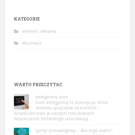
KATEGORIE
Internet i reklama
Miszmasz
WARTO PRZECZYTAĆ
Inteligentny dom
Dom inteligentny to koncepcja, która
zmieniła spojrzenie na komfort i
bezpieczeństwo w naszych mieszkaniach.
Współczesne technologie umożliwiają …
Sprzęt poleasingowy – dlaczego warto?