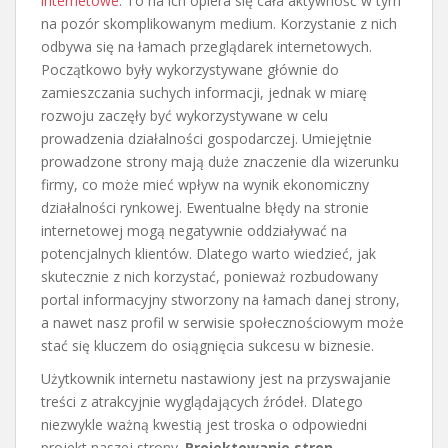
internetowe
. To na ich opiera się cała aktywność w tym
na pozór skomplikowanym medium. Korzystanie z nich
odbywa się na łamach przeglądarek internetowych.
Początkowo były wykorzystywane głównie do
zamieszczania suchych informacji, jednak w miarę
rozwoju zaczęły być wykorzystywane w celu
prowadzenia działalności gospodarczej. Umiejętnie
prowadzone strony mają duże znaczenie dla wizerunku
firmy, co może mieć wpływ na wynik ekonomiczny
działalności rynkowej. Ewentualne błędy na stronie
internetowej mogą negatywnie oddziaływać na
potencjalnych klientów. Dlatego warto wiedzieć, jak
skutecznie z nich korzystać, ponieważ rozbudowany
portal informacyjny stworzony na łamach danej strony,
a nawet nasz profil w serwisie społecznościowym może
stać się kluczem do osiągnięcia sukcesu w biznesie.
Użytkownik internetu nastawiony jest na przyswajanie
treści z atrakcyjnie wyglądających źródeł. Dlatego
niezwykle ważną kwestią jest troska o odpowiedni
projekt naszej strony.
Projektowanie stron