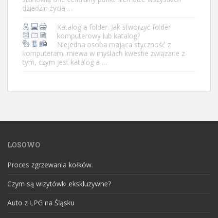
dziedzin życia …
Katalog a folder. Jak stworzyć folder
komputerowy lub katalog?
Niejedna osoba mająca styczność z
komputerami miewa w myślach kwestie związane z
tym, czym jest katalog a …
LOSOWO
Proces zgrzewania kołków.
Czym są wizytówki ekskluzywne?
Auto z LPG na Śląsku