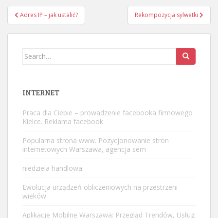
Nawigacja
Adres IP – jak ustalić?
Rekompozycja sylwetki
wpisu
Search
for:
INTERNET
Praca dla Ciebie – prowadzenie facebooka firmowego
Kielce. Reklama facebook
Popularna strona www. Pozycjonowanie stron
internetowych Warszawa, agencja sem
niedziela handlowa
Ewolucja urządzeń obliczeniowych na przestrzeni
wieków
Aplikacje Mobilne Warszawa: Przegląd Trendów, Usług