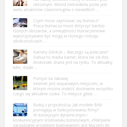
obronnym. Wśród miłośników psów jest
wielu amatorów czworonogów o niewielkich …
Czym może zajmować się tłumacz?
Praca tłumacza może dotyczyć bardzo
różnych obszarów, a umiejętności tłumaczeniowe
wykorzystywane być mogą w różnego rodzaju
okolicznościach. …
Kamery DAHUA – dlaczego są polecane?
Dahua to marka kamer, która nie od dziś
doskonale znana jest na rynku. To aktualny
lider, dzięki …
Pomysł na zabawę
Internet jest wspaniałym miejscem, w
którym można znaleźć dosłownie wszystko
czego się aktualnie szuka. To miejsce gdzie …
Buduj z przyszłością: Jak modele BIM
pomagają w funkcjonowaniu firmy?
W dzisiejszym dynamicznym i
konkurencyjnym środowisku biznesowym, efektywne
zarządzanie projektem budowlanym jest kluczem do