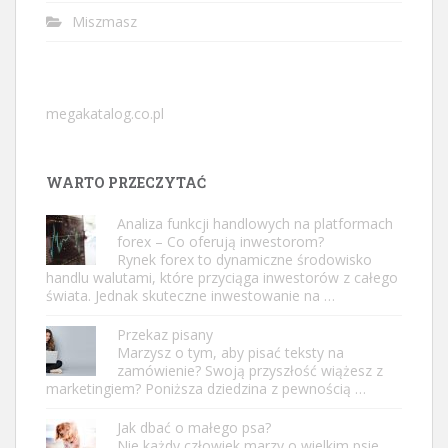
Miszmasz
megakatalog.co.pl
WARTO PRZECZYTAĆ
Analiza funkcji handlowych na platformach
forex – Co oferują inwestorom?
Rynek forex to dynamiczne środowisko
handlu walutami, które przyciąga inwestorów z całego
świata. Jednak skuteczne inwestowanie na …
Przekaz pisany
Marzysz o tym, aby pisać teksty na
zamówienie? Swoją przyszłość wiążesz z
marketingiem? Poniższa dziedzina z pewnością …
Jak dbać o małego psa?
Nie każdy człowiek marzy o wielkim psie