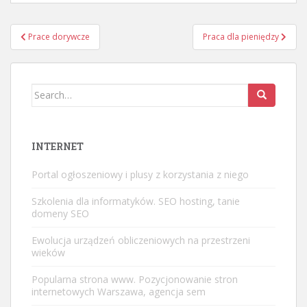
Nawigacja
Prace dorywcze
Praca dla pieniędzy
wpisu
Search
for:
INTERNET
Portal ogłoszeniowy i plusy z korzystania z niego
Szkolenia dla informatyków. SEO hosting, tanie
domeny SEO
Ewolucja urządzeń obliczeniowych na przestrzeni
wieków
Popularna strona www. Pozycjonowanie stron
internetowych Warszawa, agencja sem