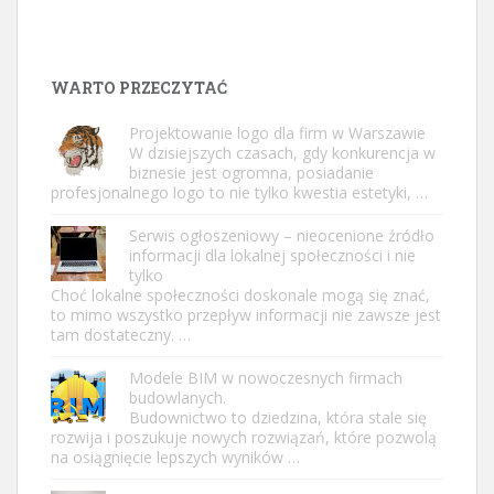
WARTO PRZECZYTAĆ
Projektowanie logo dla firm w Warszawie
W dzisiejszych czasach, gdy konkurencja w
biznesie jest ogromna, posiadanie
profesjonalnego logo to nie tylko kwestia estetyki, …
Serwis ogłoszeniowy – nieocenione źródło
informacji dla lokalnej społeczności i nie
tylko
Choć lokalne społeczności doskonale mogą się znać,
to mimo wszystko przepływ informacji nie zawsze jest
tam dostateczny. …
Modele BIM w nowoczesnych firmach
budowlanych.
Budownictwo to dziedzina, która stale się
rozwija i poszukuje nowych rozwiązań, które pozwolą
na osiągnięcie lepszych wyników …