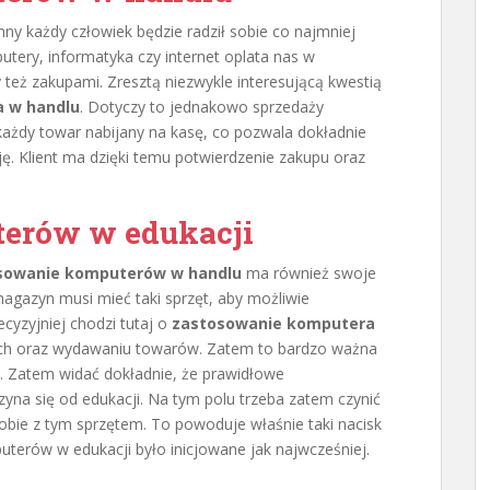
nny każdy człowiek będzie radził sobie co najmniej
utery, informatyka czy internet oplata nas w
 też zakupami. Zresztą niezwykle interesującą kwestią
 w handlu
. Dotyczy to jednakowo sprzedaży
każdy towar nabijany na kasę, co pozwala dokładnie
ę. Klient ma dzięki temu potwierdzenie zakupu oraz
erów w edukacji
sowanie komputerów w handlu
ma również swoje
agazyn musi mieć taki sprzęt, aby możliwie
cyzyjniej chodzi tutaj o
zastosowanie komputera
ch oraz wydawaniu towarów. Zatem to bardzo ważna
ić. Zatem widać dokładnie, że prawidłowe
yna się od edukacji. Na tym polu trzeba zatem czynić
 sobie z tym sprzętem. To powoduje właśnie taki nacisk
uterów w edukacji było inicjowane jak najwcześniej.