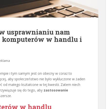
a w usprawnianiu nam
e komputerów w handlu i
reklama
empie i tym samym jest on obecny w coraz to
więcej, aby społeczeństwo nie było wykluczone w żaden
yć od małego kształcone w tej kwestii. Zatem niech
rzywiązuje się do tego, aby
zastosowanie
szersze.
terów w handlu