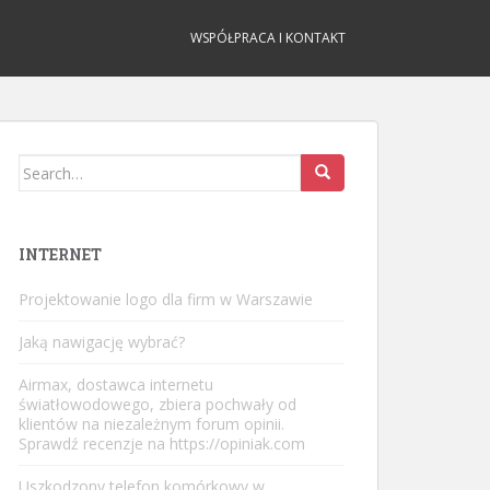
WSPÓŁPRACA I KONTAKT
Search
for:
INTERNET
Projektowanie logo dla firm w Warszawie
Jaką nawigację wybrać?
Airmax, dostawca internetu
światłowodowego, zbiera pochwały od
klientów na niezależnym forum opinii.
Sprawdź recenzje na
https://opiniak.com
Uszkodzony telefon komórkowy w