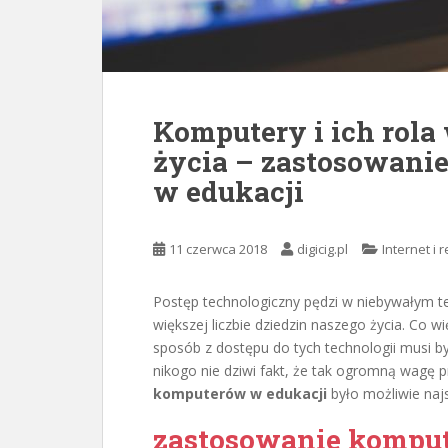
Komputery i ich rol
życia – zastosowani
w edukacji
11 czerwca 2018
digicig.pl
Internet i 
Postęp technologiczny pędzi w niebywałym t
większej liczbie dziedzin naszego życia. Co 
sposób z dostępu do tych technologii musi b
nikogo nie dziwi fakt, że tak ogromną wagę p
komputerów w edukacji
było możliwie naj
zastosowanie kompu