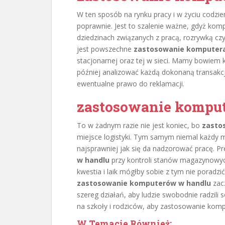
W ten sposób na rynku pracy i w życiu codzie
poprawnie. Jest to szalenie ważne, gdyż komp
dziedzinach związanych z pracą, rozrywką czy
jest powszechne
zastosowanie komputera
stacjonarnej oraz tej w sieci. Mamy bowiem 
później analizować każdą dokonaną transakcj
ewentualne prawo do reklamacji.
zastosowanie komput
To w żadnym razie nie jest koniec, bo
zasto
miejsce logistyki. Tym samym niemal każdy m
najsprawniej jak się da nadzorować pracę. Pre
w handlu
przy kontroli stanów magazynowy
kwestia i laik mógłby sobie z tym nie poradz
zastosowanie komputerów w handlu
zacz
szereg działań, aby ludzie swobodnie radzili
na szkoły i rodziców, aby zastosowanie komp
W Temacie Również: