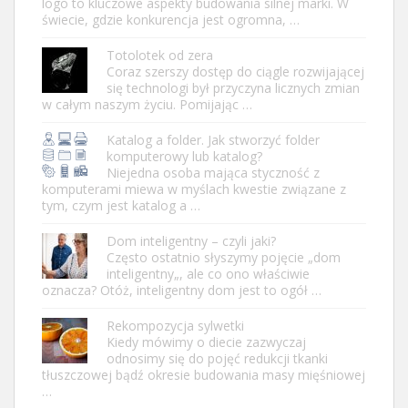
logo to kluczowe aspekty budowania silnej marki. W
świecie, gdzie konkurencja jest ogromna, …
Totolotek od zera
Coraz szerszy dostęp do ciągle rozwijającej
się technologi był przyczyna licznych zmian
w całym naszym życiu. Pomijając …
Katalog a folder. Jak stworzyć folder
komputerowy lub katalog?
Niejedna osoba mająca styczność z
komputerami miewa w myślach kwestie związane z
tym, czym jest katalog a …
Dom inteligentny – czyli jaki?
Często ostatnio słyszymy pojęcie „dom
inteligentny„, ale co ono właściwie
oznacza? Otóż, inteligentny dom jest to ogół …
Rekompozycja sylwetki
Kiedy mówimy o diecie zazwyczaj
odnosimy się do pojęć redukcji tkanki
tłuszczowej bądź okresie budowania masy mięśniowej
…