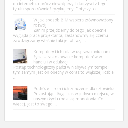
do internetu, oprócz niewątpliwych korzyści z tego
tytułu sporo również ryzykujemy. Dotyczy to …
W jaki sposób BIM wspiera zrównoważony
rozwój
Zanim przejdziemy do tego jak obecnie
wygląda praca projektanta, zastanówmy się czemu
zawdzięczamy właśnie taki jej obraz, …
Komputery i ich rola w usprawnianiu nam
życia – zastosowanie komputerów w
handlu i w edukacji
Postęp technologiczny pędzi w niebywałym tempie i
tym samym jest on obecny w coraz to większej liczbie
…
Podróże – rola i ich znaczenie dla człowieka
Pozostając długi czas w jednym miejscu, w
naszym życiu rodzi się monotonia. Co
więcej, jest to swego …