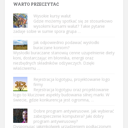
WARTO PRZECZYTAĆ
Wysokie kursy walut
Gdzie możemy spotkać się ze stosunkowo
wysokimi kursami walut? Takie pytanie
zadaje sobie w sumie spora grupa …
Jak odpowiednio podawać wysłodki
buraczane koniom?
Wysłodki buraczane stanowią cenne uzupełnienie diety
koni, dostarczając im błonnika, energii oraz
niezbędnych składników odżywczych. Dzięki
właściwemu …
Rejestracja logotypu, projektowanie logo
firmy
Rejestracja logotypu oraz projektowanie
logo to kluczowe aspekty budowania silnej marki. W
świecie, gdzie konkurencja jest ogromna, …
Dobre program antywirusowe. Jak wybierać
zabezpieczenie komputera? Jaki dobry
program antywirusowy?
Dysponując jakimkolwiek urządzeniem podłączonym