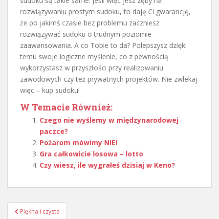
sudoku są takie same. Jeśli więc jesz zęby na
rozwiązywaniu prostym sudoku, to daję Ci gwarancję,
że po jakimś czasie bez problemu zaczniesz
rozwiązywać sudoku o trudnym poziomie
zaawansowania. A co Tobie to da? Polepszysz dzięki
temu swoje logiczne myślenie, co z pewnością
wykorzystasz w przyszłości przy realizowaniu
zawodowych czy też prywatnych projektów. Nie zwlekaj
więc – kup sudoku!
W Temacie Również:
Czego nie wyślemy w międzynarodowej
paczce?
Pożarom mówimy NIE!
Gra całkowicie losowa – lotto
Czy wiesz, ile wygrałeś dzisiaj w Keno?
Nawigacja
Piękna i czysta