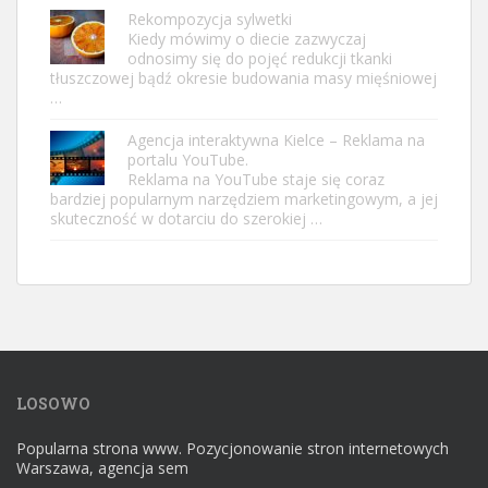
Rekompozycja sylwetki
Kiedy mówimy o diecie zazwyczaj
odnosimy się do pojęć redukcji tkanki
tłuszczowej bądź okresie budowania masy mięśniowej
…
Agencja interaktywna Kielce – Reklama na
portalu YouTube.
Reklama na YouTube staje się coraz
bardziej popularnym narzędziem marketingowym, a jej
skuteczność w dotarciu do szerokiej …
LOSOWO
Popularna strona www. Pozycjonowanie stron internetowych
Warszawa, agencja sem