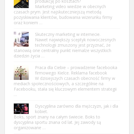
produkcję po kosztach?
Marketing video wiedzie w obecnych
czasach prym. Jest najskuteczniejszą metodą
pozyskiwania klientów, budowania wizerunku firmy
oraz koniem …
Skuteczny marketing w internecie.
Nawet największy sceptyk nowoczesnych
technologii zmuszony jest przyznać, że
stanowią one centralny punkt niemalże wszystkich
dziedzin życia …
Praca dla Ciebie – prowadzenie facebooka
firmowego Kielce. Reklama facebook
W dzisiejszych czasach obecność firmy w
mediach społecznościowych, a szczególnie na
Facebooku, stała się kluczowym elementem strategii
…
Dyscyplina zarówno dla mężczyzn, jak i dla
kobiet.
Boks, sport znany na całym świecie. Boks to
dyscyplina sportu znana od lat. Jej zawody są
organizowane …