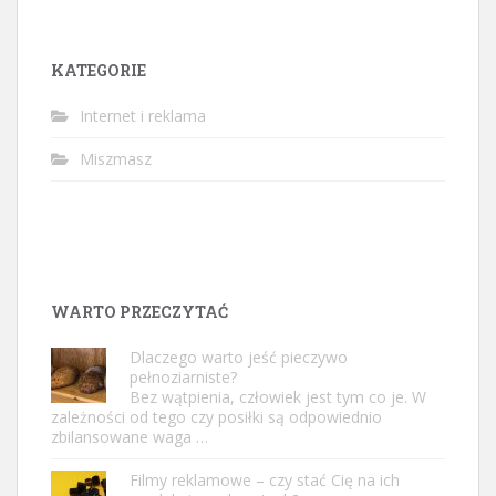
KATEGORIE
Internet i reklama
Miszmasz
WARTO PRZECZYTAĆ
Dlaczego warto jeść pieczywo
pełnoziarniste?
Bez wątpienia, człowiek jest tym co je. W
zależności od tego czy posiłki są odpowiednio
zbilansowane waga …
Filmy reklamowe – czy stać Cię na ich