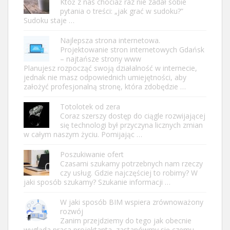
Któż z nas chociaż raz nie zadał sobie
pytania o treści: „jak grać w sudoku?”
Sudoku staje …
Najlepsza strona internetowa.
Projektowanie stron internetowych Gdańsk
– najtańsze strony www
Planujesz rozpocząć swoją działalność w internecie,
jednak nie masz odpowiednich umiejętności, aby
założyć profesjonalną stronę, która zdobędzie …
Totolotek od zera
Coraz szerszy dostęp do ciągle rozwijającej
się technologi był przyczyna licznych zmian
w całym naszym życiu. Pomijając …
Poszukiwanie ofert
Czasami szukamy potrzebnych nam rzeczy
czy usług. Gdzie najczęściej to robimy? W
jaki sposób szukamy? Szukanie informacji …
W jaki sposób BIM wspiera zrównoważony
rozwój
Zanim przejdziemy do tego jak obecnie
wygląda praca projektanta, zastanówmy się czemu