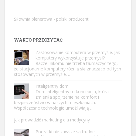
Siłownia plenerowa - polski producent
WARTO PRZECZYTAĆ
Zastosowanie komputera w przemyśle. Jak
komputery wykorzystuje przemysł?
Raczej nikomu nie trzeba tłumaczyć tego,
że stacjonarne komputery różnią się znacząco od tych
stosowanych w przemyśle. …
Inteligentny dom
Dom inteligentny to koncepcja, która
zmieniła spojrzenie na komfort i
bezpieczeństwo w naszych mieszkaniach.
Współczesne technologie umożliwiają …
jak prowadzić marketing dla medycyny
Początki nie zawsze są trudne