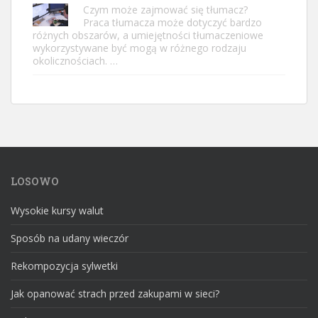
Czym może zajmować się tłumacz?
Praca tłumacza może dotyczyć bardzo
różnych obszarów, a umiejętności tłumaczeniowe
wykorzystywane być mogą w różnego rodzaju
okolicznościach. …
LOSOWO
Wysokie kursy walut
Sposób na udany wieczór
Rekompozycja sylwetki
Jak opanować strach przed zakupami w sieci?