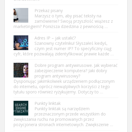
Przekaz pisany
Marzysz o tym, aby pisać teksty na
zamówienie? Swoją przyszłość wiążesz z
marketingiem? Poniższa dziedzina z pewnością …
Adres IP – jak ustalić?
Szanowny czytelniku! Słyszałeś kiedyś,
czym jest numer IP? To specyficzny ciąg
cyfr, które pozwalają zidentyfikować prawie każde …
Dobre program antywirusowe. Jak wybierać
zabezpieczenie komputera? Jaki dobry
program antywirusowy?
Dysponując jakimkolwiek urządzeniem podłączonym
do internetu, oprócz niewątpliwych korzyści z tego
tytułu sporo również ryzykujemy. Dotyczy to …
Punkty linktak
Punkty linktak są narzędziem
przeznaczonym przede wszystkim do
zwiększania ruchu na promowanych przez
pozycjonera stronach internetowych. Zwiększenie …