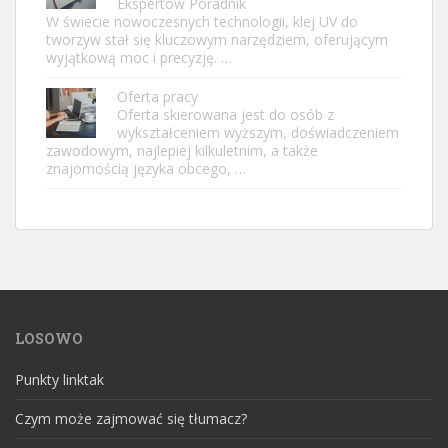
Ekspertów Poradnik
W świecie nowoczesnych technologii, klej UV do
tworzyw stał się kluczowym narzędziem, oferującym
wyjątkową moc i precyzję. …
Oferta pracy
Oferta skierowana jest do osób z
wykształceniem wyższym, doświadczeniem
zawodowym, najlepiej kilkuletnim, a także
znajomością języka obcego, …
LOSOWO
Punkty linktak
Czym może zajmować się tłumacz?