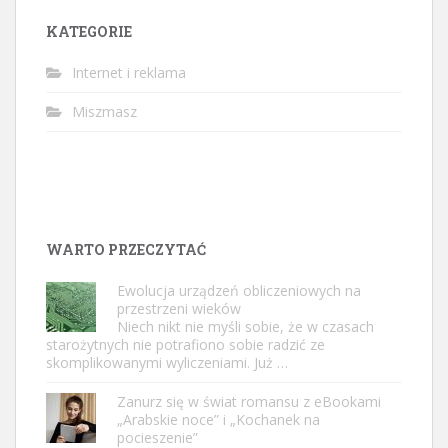
KATEGORIE
Internet i reklama
Miszmasz
WARTO PRZECZYTAĆ
Ewolucja urządzeń obliczeniowych na
przestrzeni wieków
Niech nikt nie myśli sobie, że w czasach
starożytnych nie potrafiono sobie radzić ze
skomplikowanymi wyliczeniami. Już …
Zanurz się w świat romansu z eBookami
„Arabskie noce” i „Kochanek na
pocieszenie”