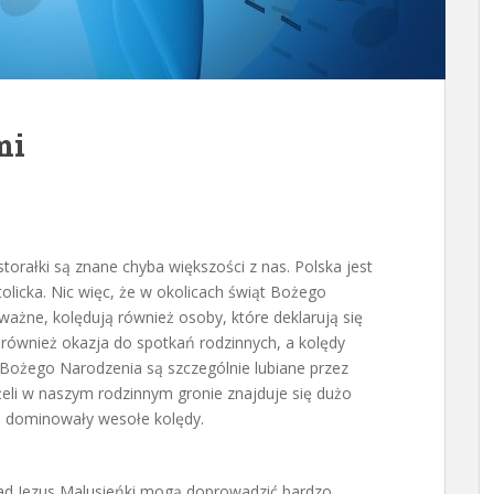
mi
storałki są znane chyba większości z nas. Polska jest
licka. Nic więc, że w okolicach świąt Bożego
ażne, kolędują również osoby, które deklarują się
 również okazja do spotkań rodzinnych, a kolędy
 Bożego Narodzenia są szczególnie lubiane przez
Jeżeli w naszym rodzinnym gronie znajduje się dużo
le dominowały wesołe kolędy.
kład Jezus Malusieńki mogą doprowadzić bardzo