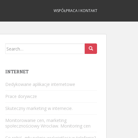
WSPÓŁPRACA I KONTAKT
Search
for:
INTERNET
Dedykowane aplikacje internetowe
Prace dorywcze
Skuteczny marketing w internecie.
Monitorowanie cen, marketing
społecznościowy Wrocław. Monitoring cen
Co robić, gdy pęknie wyświetlacz w telefonie?