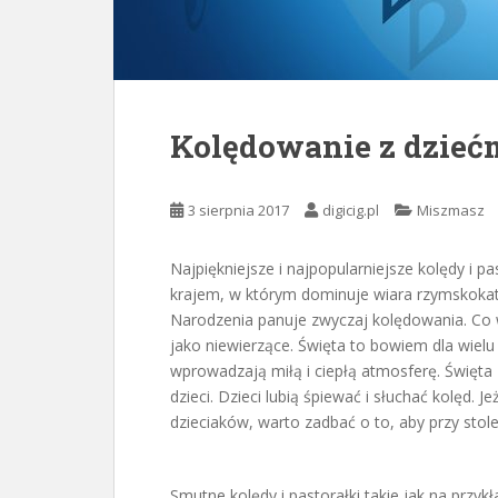
Kolędowanie z dzieć
3 sierpnia 2017
digicig.pl
Miszmasz
Najpiękniejsze i najpopularniejsze kolędy i pa
krajem, w którym dominuje wiara rzymskokato
Narodzenia panuje zwyczaj kolędowania. Co w
jako niewierzące. Święta to bowiem dla wielu
wprowadzają miłą i ciepłą atmosferę. Święta
dzieci. Dzieci lubią śpiewać i słuchać kolęd. 
dzieciaków, warto zadbać o to, aby przy sto
Smutne kolędy i pastorałki takie jak na przy