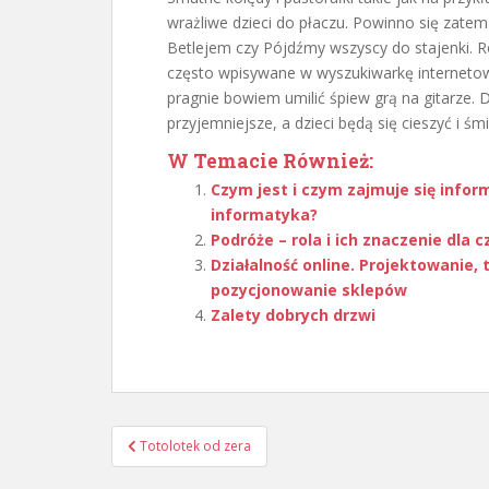
wrażliwe dzieci do płaczu. Powinno się zatem 
Betlejem czy Pójdźmy wszyscy do stajenki. 
często wpisywane w wyszukiwarkę interneto
pragnie bowiem umilić śpiew grą na gitarze. 
przyjemniejsze, a dzieci będą się cieszyć i śmi
W Temacie Również:
Czym jest i czym zajmuje się inform
informatyka?
Podróże – rola i ich znaczenie dla 
Działalność online. Projektowanie,
pozycjonowanie sklepów
Zalety dobrych drzwi
Nawigacja
Totolotek od zera
wpisu