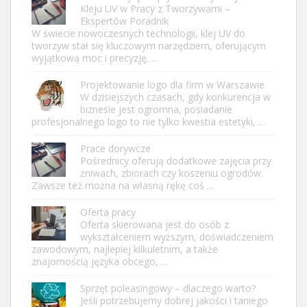
Kleju UV w Pracy z Tworzywami –
Ekspertów Poradnik
W świecie nowoczesnych technologii, klej UV do
tworzyw stał się kluczowym narzędziem, oferującym
wyjątkową moc i precyzję. …
Projektowanie logo dla firm w Warszawie
W dzisiejszych czasach, gdy konkurencja w
biznesie jest ogromna, posiadanie
profesjonalnego logo to nie tylko kwestia estetyki, …
Prace dorywcze
Pośrednicy oferują dodatkowe zajęcia przy
żniwach, zbiorach czy koszeniu ogrodów.
Zawsze tez można na własną rękę coś …
Oferta pracy
Oferta skierowana jest do osób z
wykształceniem wyższym, doświadczeniem
zawodowym, najlepiej kilkuletnim, a także
znajomością języka obcego, …
Sprzęt poleasingowy – dlaczego warto?
Jeśli potrzebujemy dobrej jakości i taniego