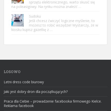
sprzętu elektronicznego, warto skusić się
na poleasigowy. Na rynku można znaleźć …
Sudoku
Jeśli chcesz ćwiczyć logiczne myślenie, to
możesz to robić wszędzie! Wystarczy, że w
kiosku kupisz gazetkę z …
LOSOWO
Letni dress code biurowy
Jaki jest dobry dron dla początkujących?
Praca dla Ciebie – prowadzenie facebooka firmowego Kielce.
Reklama facebook